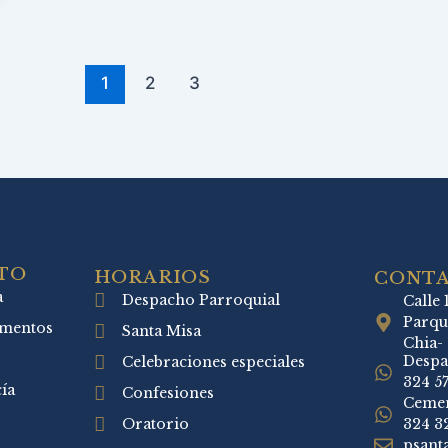
1
2
3
TO
HORARIOS
CONT
a
Despacho Parroquial
Calle 
Parqu
amentos
Santa Misa
Chia-
Despa
Celebraciones especiales
324 5
ía
Confesiones
Cemen
Oratorio
324 3
psant