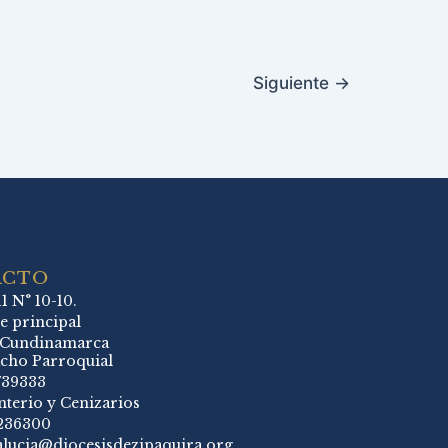
Siguiente
→
ACTO
11 N° 10-10.
e principal
 Cundinamarca
cho Parroquial
739333
terio y Cenizarios
236300
alucia@diocesisdezipaquira.org