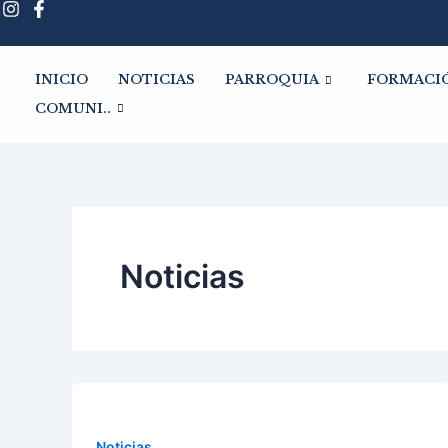
Ir
Paginación
al
de
contenido
entradas
INICIO
NOTICIAS
PARROQUIA
FORMACI
COMUNI..
Noticias
Noticias