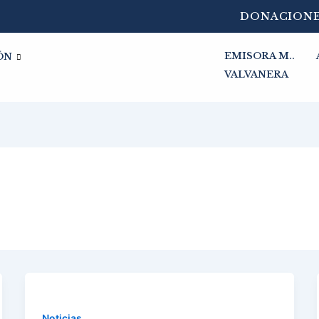
DONACION
EMISORA M..
ÓN
VALVANERA
Noticias