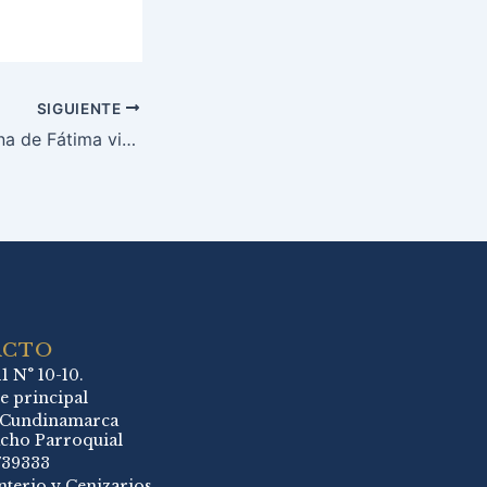
SIGUIENTE
La Virgen Peregrina de Fátima visitó nuestra Parroquia Santa Lucía
ACTO
11 N° 10-10.
e principal
 Cundinamarca
cho Parroquial
739333
terio y Cenizarios