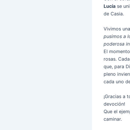
Lucía
se uni
de Casia.
Vivimos un
pusimos a lo
poderosa in
El momento 
rosas. Cada
que, para D
pleno invier
cada uno de
¡Gracias a 
devoción!
Que el ejem
caminar.