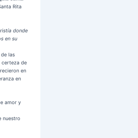
Santa Rita
ristía donde
os en su
 de las
a certeza de
orecieron en
peranza en
de amor y
e nuestro