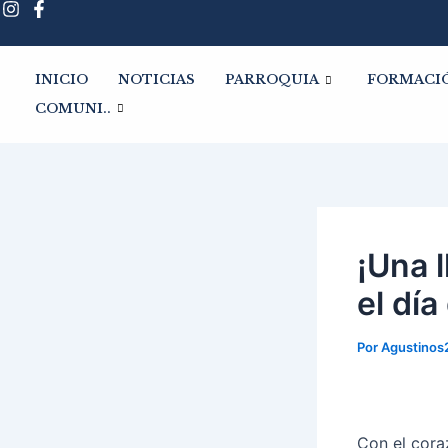
Ir
Navegación
al
de
contenido
entradas
INICIO
NOTICIAS
PARROQUIA
FORMACI
COMUNI..
¡Una 
el día
Por
Agustino
Con el cora