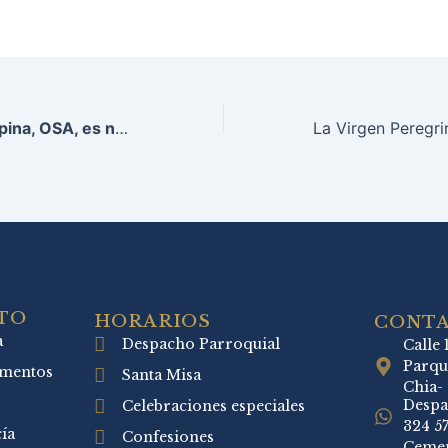
P. Fray Julián Ospina, OSA, es nombrado miembro de la Comisión de Pastoral y Misión para la Misión Digital
TO
HORARIOS
CONT
a
Despacho Parroquial
Calle 
Parqu
amentos
Santa Misa
Chia-
Despa
Celebraciones especiales
324 5
ía
Confesiones
Cemen