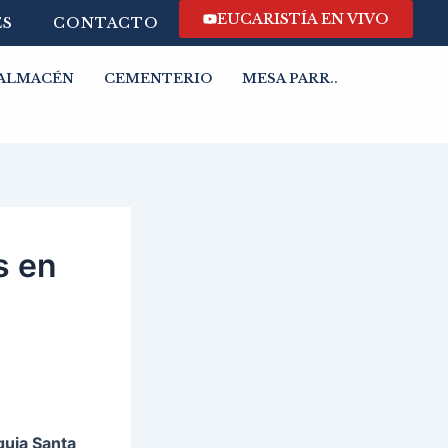
EUCARISTÍA EN VIVO
ES
CONTACTO
ALMACÉN
CEMENTERIO
MESA PARR..
s en
quia Santa