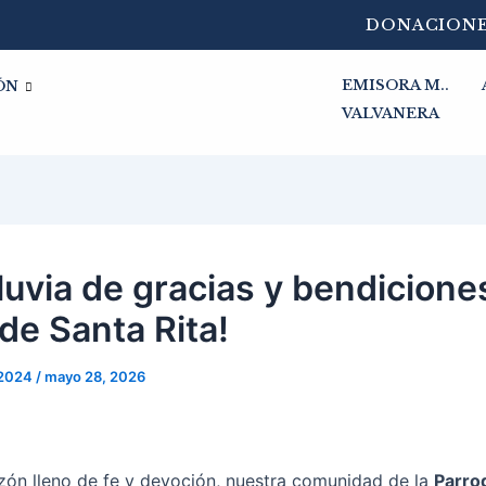
DONACION
EMISORA M..
ÓN
VALVANERA
lluvia de gracias y bendicione
 de Santa Rita!
s2024
/
mayo 28, 2026
zón lleno de fe y devoción, nuestra comunidad de la
Parro