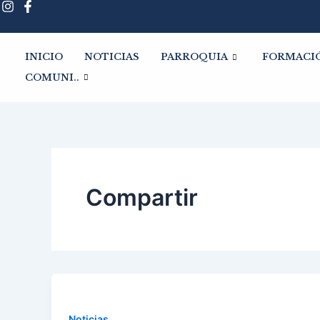
Ir
al
contenido
INICIO
NOTICIAS
PARROQUIA
FORMACI
COMUNI..
Compartir
Noticias