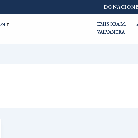
DONACION
EMISORA M..
ÓN
VALVANERA