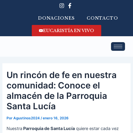
Ir
Navegación
al
de
contenido
entradas
DONACIONES
CONTACTO
EUCARISTÍA EN VIVO
Un rincón de fe en nuestra
comunidad: Conoce el
almacén de la Parroquia
Santa Lucía
Por
Agustinos2024
/
enero 16, 2026
Nuestra
Parroquia de Santa Lucía
quiere estar cada vez